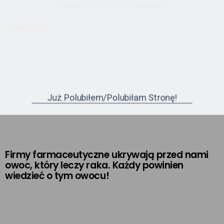
NAJCZĘŚCIEJ OGLĄDANE
Już Polubiłem/polubiłam Stronę!
Firmy farmaceutyczne ukrywają przed nami
owoc, który leczy raka. Każdy powinien
wiedzieć o tym owocu!