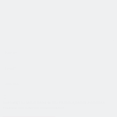
NAZWA
*
ADRES
E-
MAIL
*
WITRYNA
INTERNETOWA
ZAPAMIĘTAJ MOJE DANE W TEJ PRZEGLĄDARCE PODCZAS
PISANIA KOLEJNYCH KOMENTARZY.