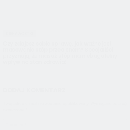
CIEKAWOSTKI
Czy zdajesz sobie sprawę, jak ważne jest
masowanie stóp przed snem? Specjaliści
przyznają, że masaż stóp ma niebagatelny
wpływ na stan zdrowia!
DODAJ KOMENTARZ
Twój adres e-mail nie zostanie opublikowany.
Wymagane pola są
oznaczone
*
KOMENTARZ
*