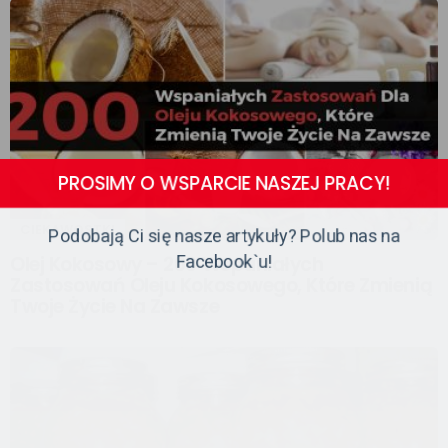
CIEKAWOSTKI
PROSIMY O WSPARCIE NASZEJ PRACY!
Olej Kokosowy – 200 Wspaniałych
Zastosowań Oleju Kokosowego, Które Zmienią
Podobają Ci się nasze artykuły? Polub nas na
Twoje Życie Na Zawsze
Facebook`u!