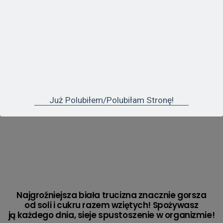
Ujawniamy szokującą prawdę! Rak nie jest
chorobą, lecz bardzo dochodowym biznesem!
Już Polubiłem/polubiłam Stronę!
Najgroźniejsza biała trucizna znacznie gorsza
od soli i cukru razem wziętych! Spożywasz
ją każdego dnia, sieje spustoszenie w organizmie!