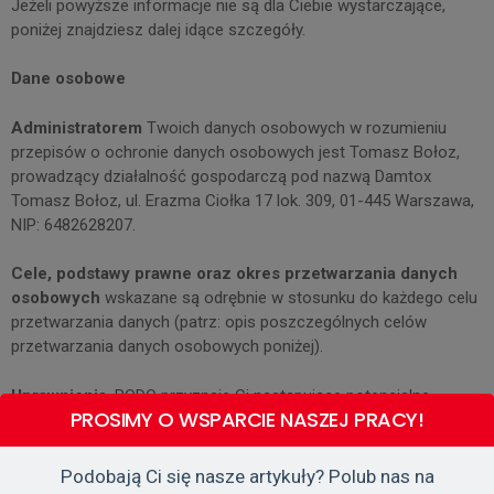
Jeżeli powyższe informacje nie są dla Ciebie wystarczające,
poniżej znajdziesz dalej idące szczegóły.
Dane osobowe
Administratorem
Twoich danych osobowych w rozumieniu
przepisów o ochronie danych osobowych jest Tomasz Bołoz,
prowadzący działalność gospodarczą pod nazwą Damtox
Tomasz Bołoz, ul. Erazma Ciołka 17 lok. 309, 01-445 Warszawa,
NIP: 6482628207.
Cele, podstawy prawne oraz okres przetwarzania danych
osobowych
wskazane są odrębnie w stosunku do każdego celu
przetwarzania danych (patrz: opis poszczególnych celów
przetwarzania danych osobowych poniżej).
Uprawnienia
. RODO przyznaje Ci następujące potencjalne
PROSIMY O WSPARCIE NASZEJ PRACY!
uprawnienia związane z przetwarzaniem Twoich danych
osobowych:
Podobają Ci się nasze artykuły? Polub nas na
prawo dostępu do danych osobowych,