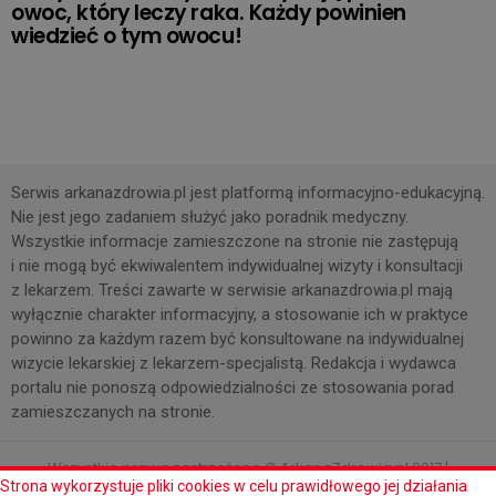
owoc, który leczy raka. Każdy powinien
wiedzieć o tym owocu!
Serwis arkanazdrowia.pl jest platformą informacyjno-edukacyjną.
Nie jest jego zadaniem służyć jako poradnik medyczny.
Wszystkie informacje zamieszczone na stronie nie zastępują
i nie mogą być ekwiwalentem indywidualnej wizyty i konsultacji
z lekarzem. Treści zawarte w serwisie arkanazdrowia.pl mają
wyłącznie charakter informacyjny, a stosowanie ich w praktyce
powinno za każdym razem być konsultowane na indywidualnej
wizycie lekarskiej z lekarzem-specjalistą. Redakcja i wydawca
portalu nie ponoszą odpowiedzialności ze stosowania porad
zamieszczanych na stronie.
Wszystkie prawa zastrzeżone © ArkanaZdrowia.pl 2017 |
Strona wykorzystuje pliki cookies w celu prawidłowego jej działania
Tworzenie stron www Damtox.pl