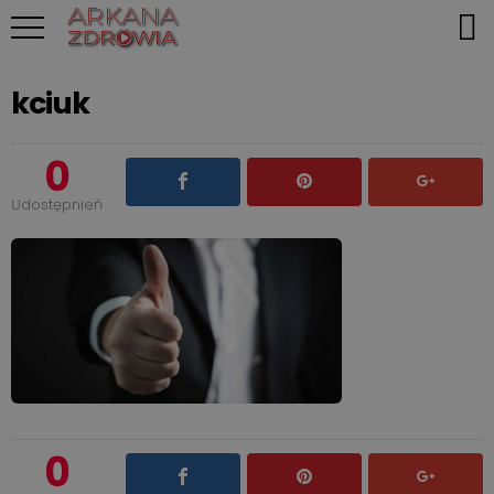
kciuk
0
Udostępnień
0