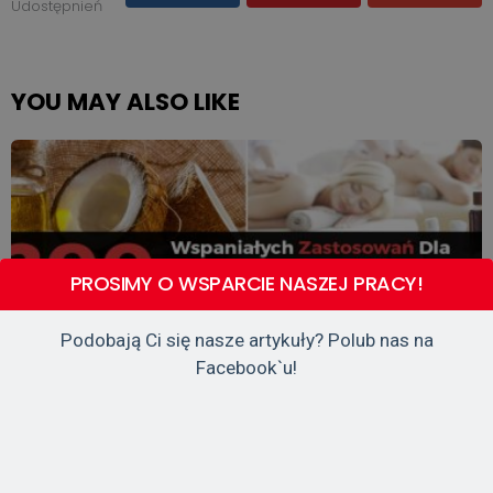
Udostępnień
YOU MAY ALSO LIKE
PROSIMY O WSPARCIE NASZEJ PRACY!
Podobają Ci się nasze artykuły? Polub nas na
Facebook`u!
CIEKAWOSTKI
Olej Kokosowy – 200 Wspaniałych
Zastosowań Oleju Kokosowego, Które Zmienią
Twoje Życie Na Zawsze