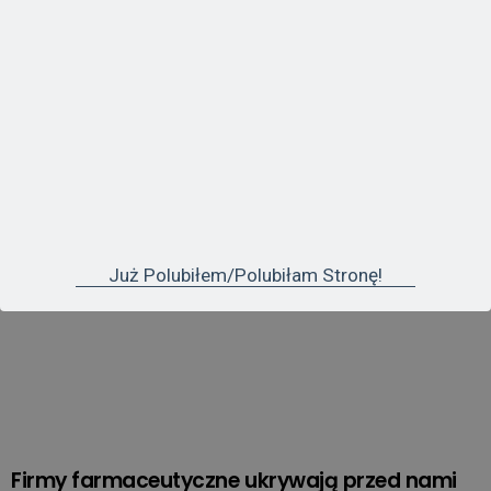
NAJCZĘŚCIEJ OGLĄDANE
Już Polubiłem/polubiłam Stronę!
Firmy farmaceutyczne ukrywają przed nami