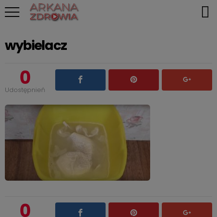
wybielacz
0
Udostępnień
0