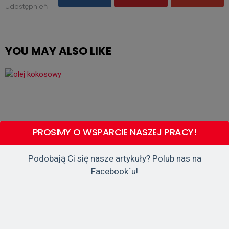
Udostępnień
YOU MAY ALSO LIKE
PROSIMY O WSPARCIE NASZEJ PRACY!
Podobają Ci się nasze artykuły? Polub nas na
Facebook`u!
CIEKAWOSTKI
Olej Kokosowy – 200 Wspaniałych
Zastosowań Oleju Kokosowego, Które Zmienią
Twoje Życie Na Zawsze