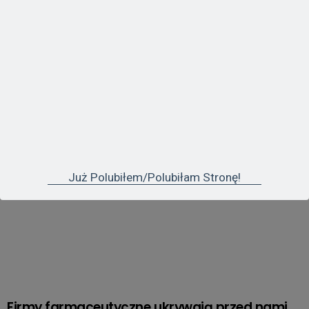
NAJCZĘŚCIEJ OGLĄDANE
Już Polubiłem/polubiłam Stronę!
Firmy farmaceutyczne ukrywają przed nami