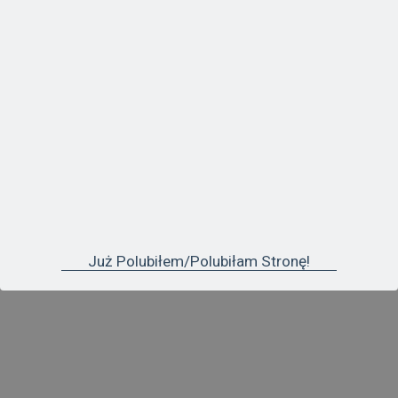
NAJCZĘŚCIEJ OGLĄDANE
Już Polubiłem/polubiłam Stronę!